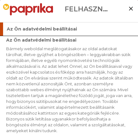
FELHASZNÁLÓI BEÁLLÍTÁSOK
Az Ön adatvédelmi beállításai
Az Ön adatvédelmi beállításai
Bármely weboldal meglátogatásakor az oldal adatokat
tárolhat, illetve gyűjthet a böngészőben – leggyakrabban sütik
formájában, illetve egyéb nyomonkövetési technológiák
alkalmazásával is. Az adat lehet Önnel, az Ön beállításaival vagy
eszközével kapcsolatos és főképp arra használják, hogy az
oldalt az Ön elvárásai szerint működtessék. Az adatok általában
nem közvetlenül azonosítják Önt, azonban személyre
szabottabb webes élményt nyújthatnak az Ön számára. Mivel
tiszteletben tartjuk a magánélethez fűződő jogát, joga van arra,
hogy bizonyos sütitípusokat ne engedélyezzen. További
információkért, valamint alapértelmezett beállításaink
módosításához kattintson az egyes kategóriák fejlécére.
Bizonyos sütik letiltása ugyanakkor befolyásolhatja a
böngészési élményt az oldalon, valamint a szolgáltatásokat,
amelyeket kínálni tudunk.