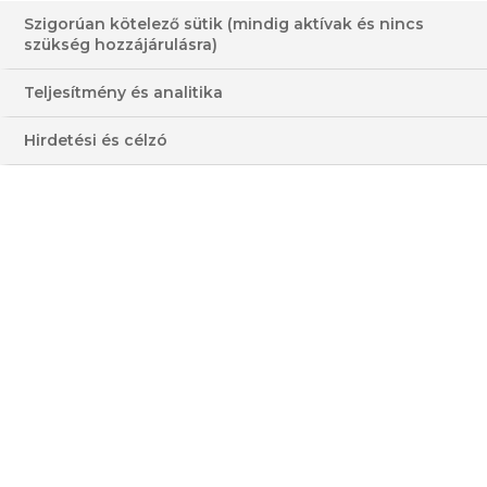
Szigorúan kötelező sütik (mindig aktívak és nincs
szükség hozzájárulásra)
Teljesítmény és analitika
ANDY ÉS BEN FELFALJA
Hirdetési és célzó
AUSZTRÁLIÁT
ADÁS
Andy és Ben, a két haver nekiindul, és az