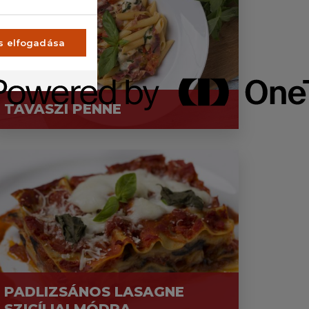
s elfogadása
TAVASZI PENNE
PADLIZSÁNOS LASAGNE