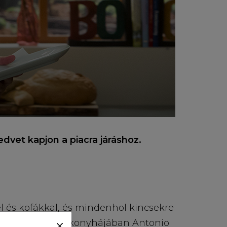
dvet kapjon a piacra járáshoz.
l és kofákkal, és mindenhol kincsekre
dig a TV Paprika konyhájában Antonio