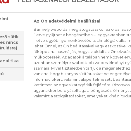
Passarelli minden epizódban megmutat egy-
a nagyszerű receptek mellett most sem marad
elmi
Az Ön adatvédelmi beállításai
melyek kezdő és gyakorlott piacra járóknak is
Bármely weboldal meglátogatásakor az oldal adato
illetve gyűjthet a böngészőben – leggyakrabban sü
ező sütik
illetve egyéb nyomonkövetési technológiák alkalma
 és nincs
VISSZA A LISTÁRA
lehet Önnel, az Ön beállításaival vagy eszközével k
rulásra)
főképp arra használják, hogy az oldalt az Ön elvárása
működtessék. Az adatok általában nem közvetlenül
analitika
azonban személyre szabottabb webes élményt nyú
számára. Mivel tiszteletben tartjuk a magánélethez 
zó
van arra, hogy bizonyos sütitípusokat ne engedély
információkért, valamint alapértelmezett beállítá
kattintson az egyes kategóriák fejlécére. Bizonyos sü
 RECEPTEK
ugyanakkor befolyásolhatja a böngészési élményt a
valamint a szolgáltatásokat, amelyeket kínálni tudu
CS
RO