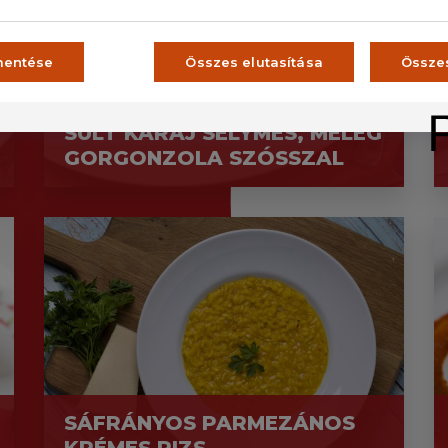
mentése
Összes elutasítása
Össze
ZÖLDFŰSZERES KÉREGBEN
SÜLT KARAJ SELYMES, MELEG
GORGONZOLA SZÓSSZAL
SÁFRÁNYOS PARMEZÁNOS