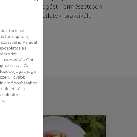
két izgalmas fogást. Természetesen
hatnak el az ötletek, praktikák,
 jól jöhetnek.
kat tárolhat,
tik formájában,
zásával is. Az adat
apcsolatos és
i szerint
 azonosítják Önt,
jthatnak az Ön
fűződő jogát, joga
ezzen. További
saink módosításához
tik letiltása
z oldalon,
nk.