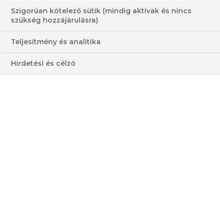
Szigorúan kötelező sütik (mindig aktívak és nincs
szükség hozzájárulásra)
Teljesítmény és analitika
ÉHES MOTOROSOK HAZAI
Hirdetési és célzó
UTAKON
ADÁS
Ez alkalommal az éhes motorosok utazása