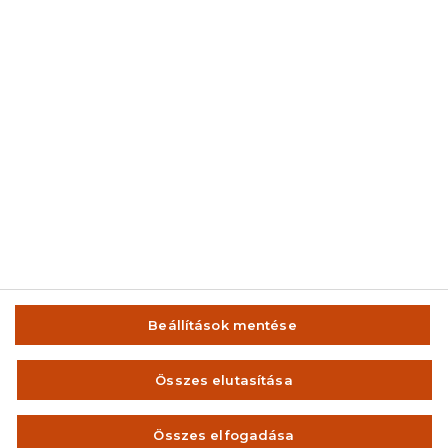
© 2014-2026 AMC Global Media Inc. Minden jog fenntartva.
Beállítások mentése
IMPRESSZUM
FELHASZNÁLÁSI FELTÉTELEK
Összes elutasítása
VISSZAÉLÉS-BEJELENTÉS
ADATVÉDELEM ÉS ADATKEZELÉS
Összes elfogadása