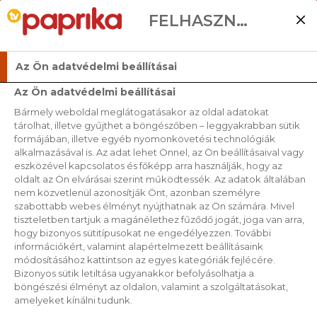
FELHASZNÁLÓI BEÁLLÍTÁSOK
Az Ön adatvédelmi beállításai
Az Ön adatvédelmi beállításai
Bármely weboldal meglátogatásakor az oldal adatokat
tárolhat, illetve gyűjthet a böngészőben – leggyakrabban sütik
formájában, illetve egyéb nyomonkövetési technológiák
alkalmazásával is. Az adat lehet Önnel, az Ön beállításaival vagy
eszközével kapcsolatos és főképp arra használják, hogy az
oldalt az Ön elvárásai szerint működtessék. Az adatok általában
nem közvetlenül azonosítják Önt, azonban személyre
szabottabb webes élményt nyújthatnak az Ön számára. Mivel
tiszteletben tartjuk a magánélethez fűződő jogát, joga van arra,
hogy bizonyos sütitípusokat ne engedélyezzen. További
információkért, valamint alapértelmezett beállításaink
módosításához kattintson az egyes kategóriák fejlécére.
Bizonyos sütik letiltása ugyanakkor befolyásolhatja a
böngészési élményt az oldalon, valamint a szolgáltatásokat,
amelyeket kínálni tudunk.