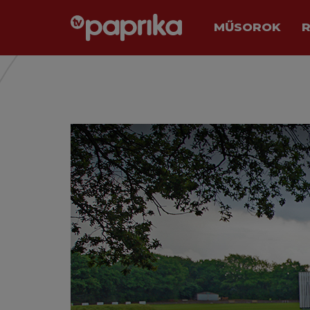
MŰSOROK