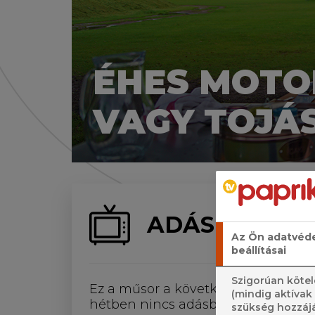
ÉHES MOTO
VAGY TOJÁ
ADÁS
Az Ön adatvéd
beállításai
Szigorúan kötel
Ez a műsor a következő négy
(mindig aktívak
hétben nincs adásban.
szükség hozzájá