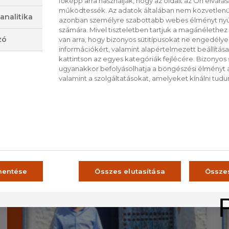
főképp arra használják, hogy az oldalt az Ön elvárása
miközben bemutatják a csirkehús és a tojás 
működtessék. Az adatok általában nem közvetlenül
analitika
azonban személyre szabottabb webes élményt nyú
számára. Mivel tiszteletben tartjuk a magánélethez 
zó
van arra, hogy bizonyos sütitípusokat ne engedély
VISSZA A LISTÁRA
információkért, valamint alapértelmezett beállítá
kattintson az egyes kategóriák fejlécére. Bizonyos sü
ugyanakkor befolyásolhatja a böngészési élményt a
valamint a szolgáltatásokat, amelyeket kínálni tudu
CS
RO
ŰSOROK
mentése
Összes elutasítása
Össze