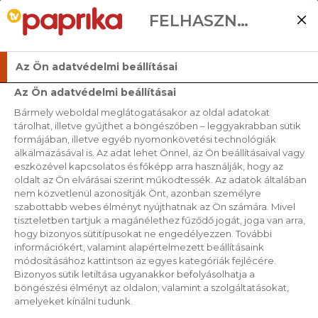
FELHASZNÁLÓI BEÁLLÍTÁSOK
Az Ön adatvédelmi beállításai
Az Ön adatvédelmi beállításai
Bármely weboldal meglátogatásakor az oldal adatokat
tárolhat, illetve gyűjthet a böngészőben – leggyakrabban sütik
formájában, illetve egyéb nyomonkövetési technológiák
alkalmazásával is. Az adat lehet Önnel, az Ön beállításaival vagy
eszközével kapcsolatos és főképp arra használják, hogy az
oldalt az Ön elvárásai szerint működtessék. Az adatok általában
nem közvetlenül azonosítják Önt, azonban személyre
szabottabb webes élményt nyújthatnak az Ön számára. Mivel
tiszteletben tartjuk a magánélethez fűződő jogát, joga van arra,
hogy bizonyos sütitípusokat ne engedélyezzen. További
információkért, valamint alapértelmezett beállításaink
módosításához kattintson az egyes kategóriák fejlécére.
Bizonyos sütik letiltása ugyanakkor befolyásolhatja a
böngészési élményt az oldalon, valamint a szolgáltatásokat,
amelyeket kínálni tudunk.