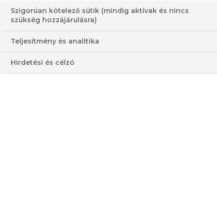
Szigorúan kötelező sütik (mindig aktívak és nincs
szükség hozzájárulásra)
Teljesítmény és analitika
Hirdetési és célzó
PIROS, FEHÉR ÉS KÉK
ADÁS
Az ételekért rajongó páros, John Torode és