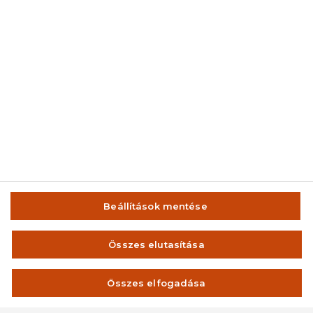
© 2014-2026 AMC Global Media Inc. Minden jog fenntartva.
Beállítások mentése
IMPRESSZUM
FELHASZNÁLÁSI FELTÉTELEK
Összes elutasítása
VISSZAÉLÉS-BEJELENTÉS
ADATVÉDELEM ÉS ADATKEZELÉS
Összes elfogadása
KAPCSOLAT