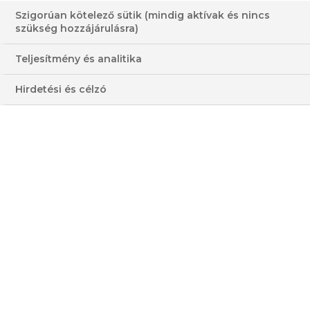
Szigorúan kötelező sütik (mindig aktívak és nincs
szükség hozzájárulásra)
Teljesítmény és analitika
SÜTIMESTER –
Hirdetési és célzó
SVÉDORSZÁG
ADÁS
A szórakoztató és izgalmas műsorban a brit