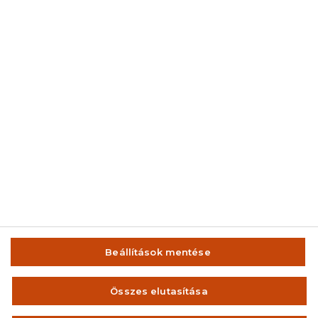
© 2014-2026 AMC Global Media Inc. Minden jog fenntartva.
Beállítások mentése
IMPRESSZUM
FELHASZNÁLÁSI FELTÉTELEK
Összes elutasítása
VISSZAÉLÉS-BEJELENTÉS