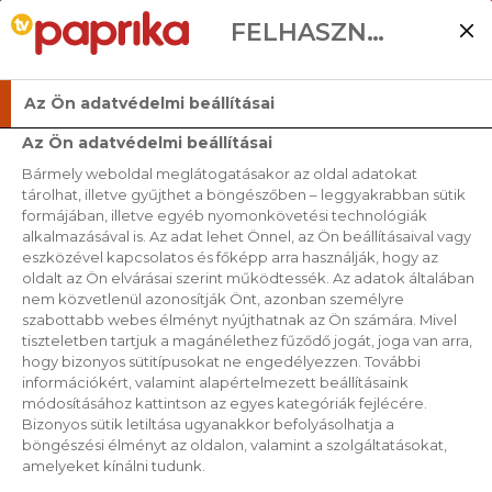
FELHASZNÁLÓI BEÁLLÍTÁSOK
Az Ön adatvédelmi beállításai
Az Ön adatvédelmi beállításai
Bármely weboldal meglátogatásakor az oldal adatokat
tárolhat, illetve gyűjthet a böngészőben – leggyakrabban sütik
formájában, illetve egyéb nyomonkövetési technológiák
alkalmazásával is. Az adat lehet Önnel, az Ön beállításaival vagy
eszközével kapcsolatos és főképp arra használják, hogy az
oldalt az Ön elvárásai szerint működtessék. Az adatok általában
nem közvetlenül azonosítják Önt, azonban személyre
szabottabb webes élményt nyújthatnak az Ön számára. Mivel
tiszteletben tartjuk a magánélethez fűződő jogát, joga van arra,
hogy bizonyos sütitípusokat ne engedélyezzen. További
információkért, valamint alapértelmezett beállításaink
módosításához kattintson az egyes kategóriák fejlécére.
Bizonyos sütik letiltása ugyanakkor befolyásolhatja a
böngészési élményt az oldalon, valamint a szolgáltatásokat,
amelyeket kínálni tudunk.