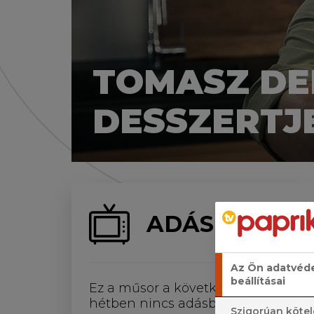
TOMASZ DE
DESSZERTJ
ADÁS
Az Ön adatvéd
beállításai
Ez a műsor a következő négy
hétben nincs adásban.
Szigorúan kötel