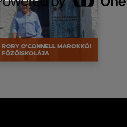
RORY O'CONNELL MAROKKÓI
FŐZŐISKOLÁJA