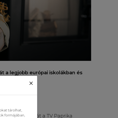
t a legjobb európai iskolákban és
kat tárolhat,
rségbeli tudását a TV Paprika
tik formájában,