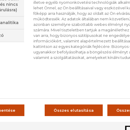
illetve egyéb nyomonkövetési technológiák alkalma
 és nincs
nézőivel. A műsorvezető minden adásban há
lehet Önnel, az Ön beállításaival vagy eszközével k
rulásra)
főképp arra használják, hogy az oldalt az Ön elvárása
receptjét mutatja be. A nézők megtudhatják 
működtessék. Az adatok általában nem közvetlenül
analitika
citromos mousse-t elkészíteni, milyen sütőf
azonban személyre szabottabb webes élményt nyú
számára. Mivel tiszteletben tartjuk a magánélethez 
hogyan készítsünk díszes csokoládékosaraka
zó
van arra, hogy bizonyos sütitípusokat ne engedély
információkért, valamint alapértelmezett beállítá
kattintson az egyes kategóriák fejlécére. Bizonyos sü
ugyanakkor befolyásolhatja a böngészési élményt a
VISSZA A LISTÁRA
valamint a szolgáltatásokat, amelyeket kínálni tudu
CS
RO
ŰSOROK
mentése
Összes elutasítása
Össze