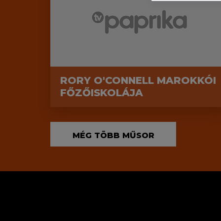
RORY O'CONNELL MAROKKÓI
FŐZŐISKOLÁJA
MÉG TÖBB MŰSOR