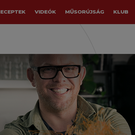
RECEPTEK
VIDEÓK
MŰSORÚJSÁG
KLUB