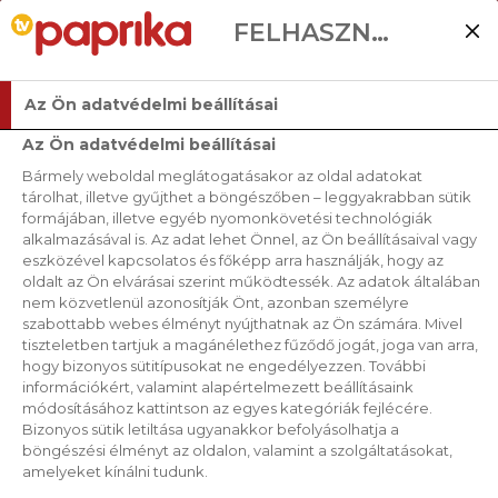
FELHASZNÁLÓI BEÁLLÍTÁSOK
Az Ön adatvédelmi beállításai
Az Ön adatvédelmi beállításai
Bármely weboldal meglátogatásakor az oldal adatokat
tárolhat, illetve gyűjthet a böngészőben – leggyakrabban sütik
formájában, illetve egyéb nyomonkövetési technológiák
alkalmazásával is. Az adat lehet Önnel, az Ön beállításaival vagy
eszközével kapcsolatos és főképp arra használják, hogy az
oldalt az Ön elvárásai szerint működtessék. Az adatok általában
nem közvetlenül azonosítják Önt, azonban személyre
szabottabb webes élményt nyújthatnak az Ön számára. Mivel
tiszteletben tartjuk a magánélethez fűződő jogát, joga van arra,
hogy bizonyos sütitípusokat ne engedélyezzen. További
információkért, valamint alapértelmezett beállításaink
módosításához kattintson az egyes kategóriák fejlécére.
Bizonyos sütik letiltása ugyanakkor befolyásolhatja a
böngészési élményt az oldalon, valamint a szolgáltatásokat,
amelyeket kínálni tudunk.