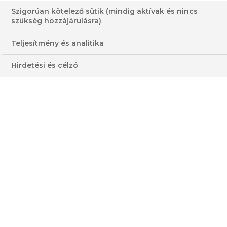
Szigorúan kötelező sütik (mindig aktívak és nincs
szükség hozzájárulásra)
ALFAJORES KEKSZ
Teljesítmény és analitika
30-60 PERC
KÖNNYŰ
Hirdetési és célzó
KÖZEPES
MAGAS
HOZZÁVALÓK
3 - 4 FŐRE