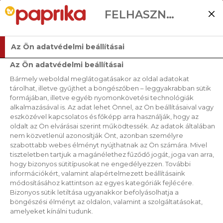
FELHASZNÁLÓI BEÁLLÍTÁSOK
Az Ön adatvédelmi beállításai
Az Ön adatvédelmi beállításai
Bármely weboldal meglátogatásakor az oldal adatokat
tárolhat, illetve gyűjthet a böngészőben – leggyakrabban sütik
formájában, illetve egyéb nyomonkövetési technológiák
alkalmazásával is. Az adat lehet Önnel, az Ön beállításaival vagy
eszközével kapcsolatos és főképp arra használják, hogy az
oldalt az Ön elvárásai szerint működtessék. Az adatok általában
nem közvetlenül azonosítják Önt, azonban személyre
szabottabb webes élményt nyújthatnak az Ön számára. Mivel
tiszteletben tartjuk a magánélethez fűződő jogát, joga van arra,
hogy bizonyos sütitípusokat ne engedélyezzen. További
információkért, valamint alapértelmezett beállításaink
módosításához kattintson az egyes kategóriák fejlécére.
Bizonyos sütik letiltása ugyanakkor befolyásolhatja a
böngészési élményt az oldalon, valamint a szolgáltatásokat,
amelyeket kínálni tudunk.