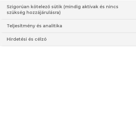
BABOS-LENCSÉS
Szigorúan kötelező sütik (mindig aktívak és nincs
MÁRTOGATÓS SÜLT
szükség hozzájárulásra)
RÉPÁVAL
Teljesítmény és analitika
30-60 PERC
KÖNNYŰ
Hirdetési és célzó
OLCSÓ
ÁTLAGOS
HOZZÁVALÓK
3 - 4 FŐRE