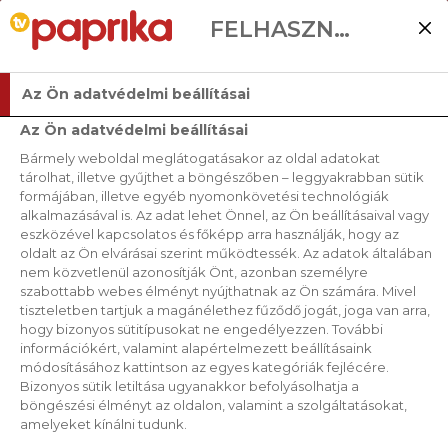
FELHASZNÁLÓI BEÁLLÍTÁSOK
Az Ön adatvédelmi beállításai
Az Ön adatvédelmi beállításai
Bármely weboldal meglátogatásakor az oldal adatokat
tárolhat, illetve gyűjthet a böngészőben – leggyakrabban sütik
formájában, illetve egyéb nyomonkövetési technológiák
alkalmazásával is. Az adat lehet Önnel, az Ön beállításaival vagy
eszközével kapcsolatos és főképp arra használják, hogy az
oldalt az Ön elvárásai szerint működtessék. Az adatok általában
nem közvetlenül azonosítják Önt, azonban személyre
szabottabb webes élményt nyújthatnak az Ön számára. Mivel
tiszteletben tartjuk a magánélethez fűződő jogát, joga van arra,
hogy bizonyos sütitípusokat ne engedélyezzen. További
információkért, valamint alapértelmezett beállításaink
módosításához kattintson az egyes kategóriák fejlécére.
Bizonyos sütik letiltása ugyanakkor befolyásolhatja a
böngészési élményt az oldalon, valamint a szolgáltatásokat,
amelyeket kínálni tudunk.