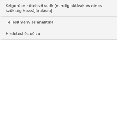
Szigorúan kötelező sütik (mindig aktívak és nincs
szükség hozzájárulásra)
CSERESZNYÉS SÜTI
Teljesítmény és analitika
30-60 PERC
KÖNNYŰ
Hirdetési és célzó
OLCSÓ
MAGAS
HOZZÁVALÓK
3 - 4 FŐRE