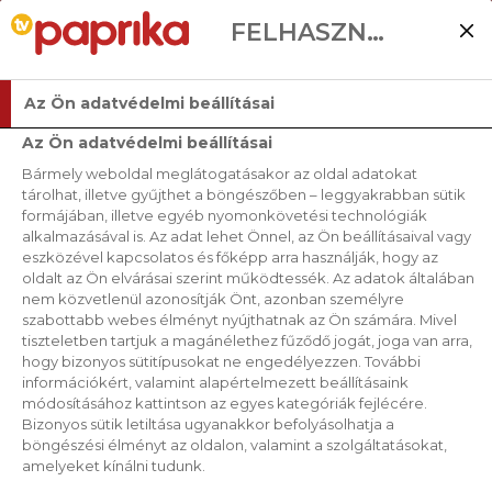
FELHASZNÁLÓI BEÁLLÍTÁSOK
Az Ön adatvédelmi beállításai
Az Ön adatvédelmi beállításai
Bármely weboldal meglátogatásakor az oldal adatokat
tárolhat, illetve gyűjthet a böngészőben – leggyakrabban sütik
formájában, illetve egyéb nyomonkövetési technológiák
alkalmazásával is. Az adat lehet Önnel, az Ön beállításaival vagy
eszközével kapcsolatos és főképp arra használják, hogy az
oldalt az Ön elvárásai szerint működtessék. Az adatok általában
nem közvetlenül azonosítják Önt, azonban személyre
szabottabb webes élményt nyújthatnak az Ön számára. Mivel
tiszteletben tartjuk a magánélethez fűződő jogát, joga van arra,
hogy bizonyos sütitípusokat ne engedélyezzen. További
információkért, valamint alapértelmezett beállításaink
módosításához kattintson az egyes kategóriák fejlécére.
Bizonyos sütik letiltása ugyanakkor befolyásolhatja a
böngészési élményt az oldalon, valamint a szolgáltatásokat,
amelyeket kínálni tudunk.