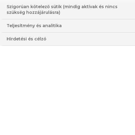
Szigorúan kötelező sütik (mindig aktívak és nincs
KONFITÁLT PÓRÉHAGYMA
szükség hozzájárulásra)
HOLLANDI MÁRTÁSSAL
Teljesítmény és analitika
30-60 PERC
KÖNNYŰ
Hirdetési és célzó
OLCSÓ
ALACSONY
HOZZÁVALÓK
3 - 4 FŐRE
ELKÉSZÍTÉS