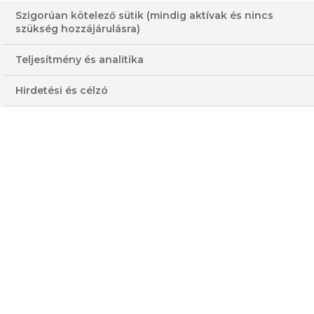
Szigorúan kötelező sütik (mindig aktívak és nincs
szükség hozzájárulásra)
PADLIZSÁNKRÉM #3
Teljesítmény és analitika
30-60 PERC
KÖZEPES
Hirdetési és célzó
OLCSÓ
ALACSONY
KAPCSOLÓDÓ MŰSOR: