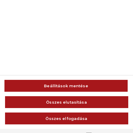
© 2014-2026 AMC Global Media Inc. Minden jog fenntartva.
Beállítások mentése
IMPRESSZUM
FELHASZNÁLÁSI FELTÉTELEK
Összes elutasítása
VISSZAÉLÉS-BEJELENTÉS
ADATVÉDELEM ÉS ADATKEZELÉS
Összes elfogadása
KAPCSOLAT
Beállítások módosítása