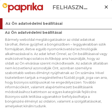
FELHASZNÁLÓI BEÁLLÍTÁSOK
Az Ön adatvédelmi beállításai
Az Ön adatvédelmi beállításai
Bármely weboldal meglátogatásakor az oldal adatokat
tárolhat, illetve gyűjthet a böngészőben – leggyakrabban sütik
formájában, illetve egyéb nyomonkövetési technológiák
alkalmazásával is. Az adat lehet Önnel, az Ön beállításaival vagy
eszközével kapcsolatos és főképp arra használják, hogy az
oldalt az Ön elvárásai szerint működtessék. Az adatok általában
nem közvetlenül azonosítják Önt, azonban személyre
szabottabb webes élményt nyújthatnak az Ön számára. Mivel
tiszteletben tartjuk a magánélethez fűződő jogát, joga van arra,
hogy bizonyos sütitípusokat ne engedélyezzen. További
információkért, valamint alapértelmezett beállításaink
módosításához kattintson az egyes kategóriák fejlécére.
Bizonyos sütik letiltása ugyanakkor befolyásolhatja a
böngészési élményt az oldalon, valamint a szolgáltatásokat,
amelyeket kínálni tudunk.