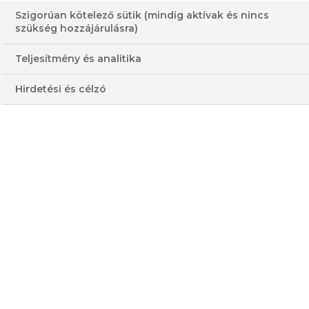
Szigorúan kötelező sütik (mindig aktívak és nincs
szükség hozzájárulásra)
PADLIZSÁNOS CAPONATA
Teljesítmény és analitika
30-60 PERC
KÖNNYŰ
Hirdetési és célzó
KÖZEPES
ALACSONY
HOZZÁVALÓK
3 - 4 FŐRE
ELKÉSZÍTÉS