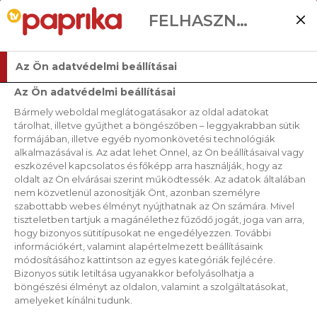
FELHASZNÁLÓI BEÁLLÍTÁSOK
Az Ön adatvédelmi beállításai
Az Ön adatvédelmi beállításai
Bármely weboldal meglátogatásakor az oldal adatokat
tárolhat, illetve gyűjthet a böngészőben – leggyakrabban sütik
formájában, illetve egyéb nyomonkövetési technológiák
alkalmazásával is. Az adat lehet Önnel, az Ön beállításaival vagy
eszközével kapcsolatos és főképp arra használják, hogy az
oldalt az Ön elvárásai szerint működtessék. Az adatok általában
nem közvetlenül azonosítják Önt, azonban személyre
szabottabb webes élményt nyújthatnak az Ön számára. Mivel
tiszteletben tartjuk a magánélethez fűződő jogát, joga van arra,
hogy bizonyos sütitípusokat ne engedélyezzen. További
információkért, valamint alapértelmezett beállításaink
módosításához kattintson az egyes kategóriák fejlécére.
Bizonyos sütik letiltása ugyanakkor befolyásolhatja a
böngészési élményt az oldalon, valamint a szolgáltatásokat,
amelyeket kínálni tudunk.