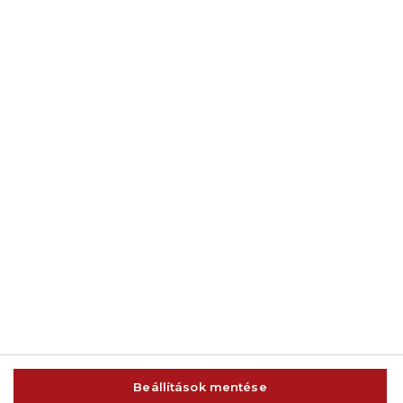
© 2014-2026 AMC Global Media Inc. Minden jog fenntartva.
Beállítások mentése