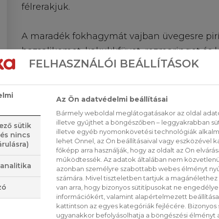
félrerakjuk.
A maradék fokhagymát vajban üvegesre pirí
bazsalikomot, kakukkfüvet, rozmaringot és le
FELHASZNÁLÓI BEÁLLÍTÁSOK
percig pirítjuk.
25 dkg gombát vékony szeletekre vágunk és
elmi
Az Ön adatvédelmi beállításai
Mikor már levet eresztett a gomba, akkor meg
Bármely weboldal meglátogatásakor az oldal adato
illetve gyűjthet a böngészőben – leggyakrabban sü
ező sütik
illetve egyéb nyomonkövetési technológiák alkalma
 és nincs
Hozzáadjuk a mustárt, majd kevergetve lisztt
lehet Önnel, az Ön beállításaival vagy eszközével k
rulásra)
főképp arra használják, hogy az oldalt az Ön elvárása
percig a lassú tűzön hagyjuk, majd felöntjük 
működtessék. Az adatok általában nem közvetlenül
analitika
5 percig lassú lángon, fedő alatt hagyjuk. Ki
azonban személyre szabottabb webes élményt nyú
számára. Mivel tiszteletben tartjuk a magánélethez 
pulykahusikat, utána nyakon öntjük a gomb
zó
van arra, hogy bizonyos sütitípusokat ne engedély
180 C fokon körülbelül 15-20 percig arany bar
információkért, valamint alapértelmezett beállítá
kattintson az egyes kategóriák fejlécére. Bizonyos sü
megszórjuk a reszelt sajttal és visszatoljuk a
ugyanakkor befolyásolhatja a böngészési élményt a