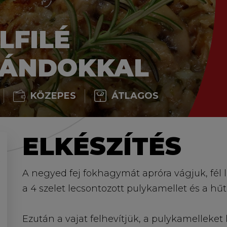
LFILÉ
ÁNDOKKAL
KÖZEPES
ÁTLAGOS
ELKÉSZÍTÉS
A negyed fej fokhagymát apróra vágjuk, fél l
a 4 szelet lecsontozott pulykamellet és a hűt
Ezután a vajat felhevítjük, a pulykamelleket 