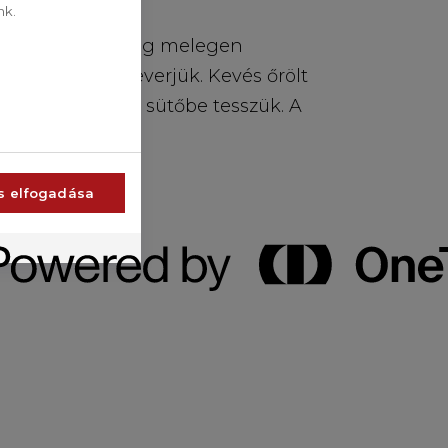
nk.
zött burgonyát még melegen
, sót és összekeverjük. Kevés őrölt
a kanalazzuk, a sütőbe tesszük. A
s elfogadása