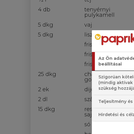
4 db
tenyérnyi
pulykamell
5 dkg
vaj
5 dkg
liszt
friss rozmaring
friss kakukkfű
Az Ön adatvéd
friss bazsalikom
beállításai
25 dkg
champion
Szigorúan kötel
gomba
(mindig aktívak
szükség hozzájá
2 ek
dijoni mustár
2 dl
száraz fehérbor
Teljesítmény és 
15 dkg
reszelt füstölt
sajt
Hirdetési és cél
só