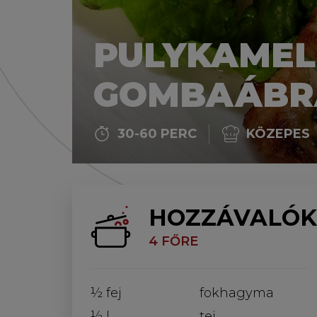
PULYKAMEL
GOMBAÁBR
30-60 PERC
KÖZEPES
HOZZÁVALÓK
4 FŐRE
½ fej
fokhagyma
½ l
tej