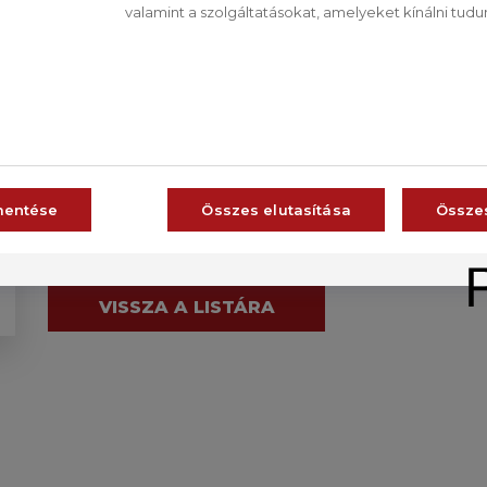
valamint a szolgáltatásokat, amelyeket kínálni tudu
Közben elkészítjük a köretet. 50 dkg előfő
CS
RO
lepasszírozunk, hozzáadunk vajat, kevés tejet
szerecsendióval meghintjük, a kivájt almákb
teteje megkeményedéséig sütjük.
mentése
Összes elutasítása
Össze
VISSZA A LISTÁRA