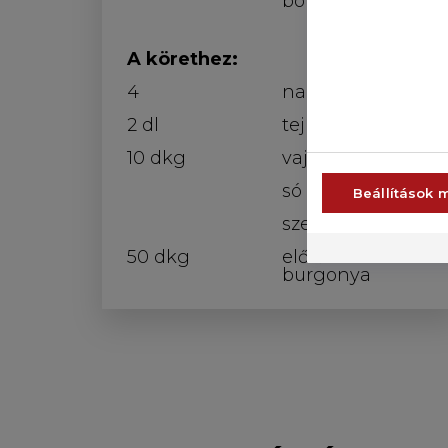
bors
A körethez:
4
nagyobb alma
2 dl
tej
10 dkg
vaj
só
Beállítások 
szerecsendió
50 dkg
előfőzött
burgonya