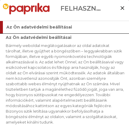
FELHASZNÁLÓI BEÁLLÍTÁSOK
Az Ön adatvédelmi beállításai
Az Ön adatvédelmi beállításai
Bármely weboldal meglátogatásakor az oldal adatokat
tárolhat, illetve gyűjthet a böngészőben – leggyakrabban sütik
formájában, illetve egyéb nyomonkövetési technológiák
alkalmazásával is. Az adat lehet Önnel, az Ön beállításaival vagy
eszközével kapcsolatos és főképp arra használják, hogy az
oldalt az Ön elvárásai szerint működtessék. Az adatok általában
nem közvetlenül azonosítják Önt, azonban személyre
szabottabb webes élményt nyújthatnak az Ön számára. Mivel
tiszteletben tartjuk a magánélethez fűződő jogát, joga van arra,
hogy bizonyos sütitípusokat ne engedélyezzen. További
információkért, valamint alapértelmezett beállításaink
módosításához kattintson az egyes kategóriák fejlécére.
Bizonyos sütik letiltása ugyanakkor befolyásolhatja a
böngészési élményt az oldalon, valamint a szolgáltatásokat,
SPENÓTSALÁTA
amelyeket kínálni tudunk.