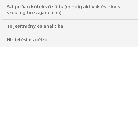
AVOKÁDÓVAL,
Szigorúan kötelező sütik (mindig aktívak és nincs
JUHSAJTTAL ÉS BACON
szükség hozzájárulásra)
CHIPS-SZEL
Teljesítmény és analitika
30-60 PERC
KÖNNYŰ
Hirdetési és célzó
KÖZEPES
ÁTLAGOS
HOZZÁVALÓK
3 - 4 FŐRE