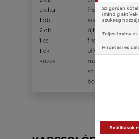
Szigorúan kötel
2 dkg
friss gyömbér
(mindig aktívak
1 db
kisebb chili
szükség hozzájá
2 db
újhagyma
Teljesítmény és 
1 cs
friss menta
Hirdetési és cél
1 ek
olívaolaj
kevés
méz
só
bors
Beállítások 