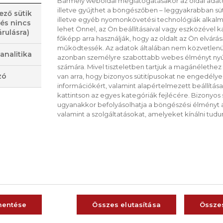
Bármely weboldal meglátogatásakor az oldal adato
zellerhez adjuk. Néhány percig együtt forralj
illetve gyűjthet a böngészőben – leggyakrabban sü
ező sütik
illetve egyéb nyomonkövetési technológiák alkalma
és kevés mézzel ízesítjük. Akár hidegen is f
 és nincs
lehet Önnel, az Ön beállításaival vagy eszközével k
rulásra)
főképp arra használják, hogy az oldalt az Ön elvárása
működtessék. Az adatok általában nem közvetlenül
analitika
azonban személyre szabottabb webes élményt nyú
számára. Mivel tiszteletben tartjuk a magánélethez 
zó
van arra, hogy bizonyos sütitípusokat ne engedély
információkért, valamint alapértelmezett beállítá
VISSZA A LISTÁRA
kattintson az egyes kategóriák fejlécére. Bizonyos sü
ugyanakkor befolyásolhatja a böngészési élményt a
valamint a szolgáltatásokat, amelyeket kínálni tudu
CS
RO
mentése
Összes elutasítása
Össze