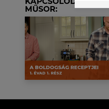
KAPCSOLÓDÓ
MŰSOR:
A BOLDOGSÁG RECEPTJEI
1. ÉVAD 1. RÉSZ