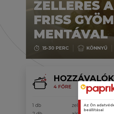
ZELLERES 
FRISS GYÖ
MENTÁVAL
15-30 PERC
KÖNNYŰ
HOZZÁVALÓK
4 FŐRE
1 db
zellergumó
Az Ön adatvéd
beállításai
2 db
alma