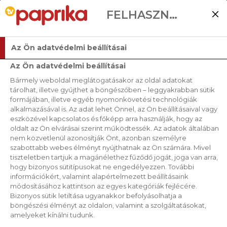
FELHASZNÁLÓI BEÁLLÍTÁSOK
Az Ön adatvédelmi beállításai
Az Ön adatvédelmi beállításai
Bármely weboldal meglátogatásakor az oldal adatokat
tárolhat, illetve gyűjthet a böngészőben – leggyakrabban sütik
formájában, illetve egyéb nyomonkövetési technológiák
alkalmazásával is. Az adat lehet Önnel, az Ön beállításaival vagy
eszközével kapcsolatos és főképp arra használják, hogy az
oldalt az Ön elvárásai szerint működtessék. Az adatok általában
nem közvetlenül azonosítják Önt, azonban személyre
szabottabb webes élményt nyújthatnak az Ön számára. Mivel
tiszteletben tartjuk a magánélethez fűződő jogát, joga van arra,
hogy bizonyos sütitípusokat ne engedélyezzen. További
információkért, valamint alapértelmezett beállításaink
módosításához kattintson az egyes kategóriák fejlécére.
Bizonyos sütik letiltása ugyanakkor befolyásolhatja a
böngészési élményt az oldalon, valamint a szolgáltatásokat,
amelyeket kínálni tudunk.