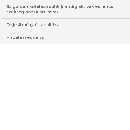
Szigorúan kötelező sütik (mindig aktívak és nincs
ZÖLD, NARANCS ÉS VÖRÖS
szükség hozzájárulásra)
SZÍNŰ SMOOTHIE
Teljesítmény és analitika
5-15 PERC
KÖNNYŰ
Hirdetési és célzó
KÖZEPES
ÁTLAGOS
HOZZÁVALÓK
3 - 4 FŐRE