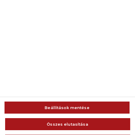
© 2014-2026 AMC Global Media Inc. Minden jog fenntartva.
Beállítások mentése
IMPRESSZUM
FELHASZNÁLÁSI FELTÉTELEK
Összes elutasítása
VISSZAÉLÉS-BEJELENTÉS