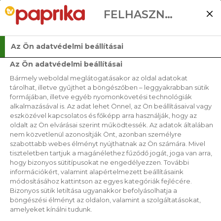
FELHASZNÁLÓI BEÁLLÍTÁSOK
Az Ön adatvédelmi beállításai
Az Ön adatvédelmi beállításai
Bármely weboldal meglátogatásakor az oldal adatokat
VIDEÓK
tárolhat, illetve gyűjthet a böngészőben – leggyakrabban sütik
formájában, illetve egyéb nyomonkövetési technológiák
alkalmazásával is. Az adat lehet Önnel, az Ön beállításaival vagy
RENDEZÉS
eszközével kapcsolatos és főképp arra használják, hogy az
oldalt az Ön elvárásai szerint működtessék. Az adatok általában
nem közvetlenül azonosítják Önt, azonban személyre
szabottabb webes élményt nyújthatnak az Ön számára. Mivel
SZŰRŐK
tiszteletben tartjuk a magánélethez fűződő jogát, joga van arra,
hogy bizonyos sütitípusokat ne engedélyezzen. További
információkért, valamint alapértelmezett beállításaink
módosításához kattintson az egyes kategóriák fejlécére.
Bizonyos sütik letiltása ugyanakkor befolyásolhatja a
böngészési élményt az oldalon, valamint a szolgáltatásokat,
amelyeket kínálni tudunk.