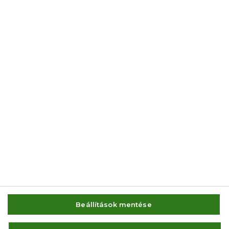
© 2014-2026 AMC Global Media Inc. Minden jog fenntartva.
Beállítások mentése
IMPRESSZUM
FELHASZNÁLÁSI FELTÉTELEK