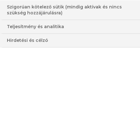
Szigorúan kötelező sütik (mindig aktívak és nincs
szükség hozzájárulásra)
Teljesítmény és analitika
Hirdetési és célzó
ÉDES KENYÉR JÉGKRÉMBŐL
BURGONYACHIPS NÉGYFÉLEKÉPP