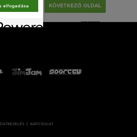
KÖVETKEZŐ OLDAL
s elfogadása
ADATKEZELÉS
KAPCSOLAT