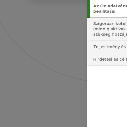
Az Ön adatvéd
beállításai
Szigorúan kötel
(mindig aktívak
szükség hozzájá
A L
LE
Teljesítmény és 
PIZ
Hirdetési és cél
A 1
LE
ÉTE