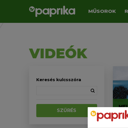
MŰSOROK
VIDEÓK
Keresés kulcsszóra
ME
SZŰRÉS
VA