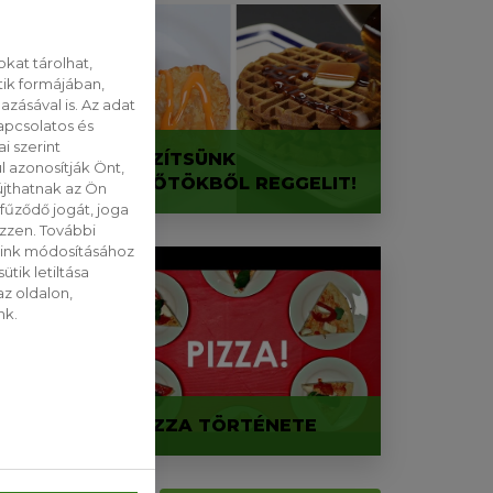
kat tárolhat,
tik formájában,
zásával is. Az adat
apcsolatos és
i szerint
KÉSZÍTSÜNK
 azonosítják Önt,
SÜTŐTÖKBŐL REGGELIT!
jthatnak az Ön
fűződő jogát, joga
ezzen. További
saink módosításához
tik letiltása
z oldalon,
nk.
Z,
!
A PIZZA TÖRTÉNETE