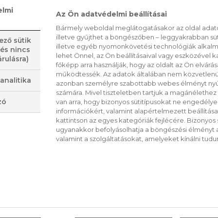
elmi
Az Ön adatvédelmi beállításai
Bármely weboldal meglátogatásakor az oldal adato
illetve gyűjthet a böngészőben – leggyakrabban sü
ező sütik
illetve egyéb nyomonkövetési technológiák alkalma
 és nincs
lehet Önnel, az Ön beállításaival vagy eszközével k
rulásra)
EGJOBB ÉS
főképp arra használják, hogy az oldalt az Ön elvárása
GEGYSZERŰBB HÁZI
ÍGY ISSZÁK A TEÁT A
működtessék. Az adatok általában nem közvetlenül
analitika
ZA RECEPTJE
NAGYVILÁGBAN
azonban személyre szabottabb webes élményt nyú
számára. Mivel tiszteletben tartjuk a magánélethez 
zó
van arra, hogy bizonyos sütitípusokat ne engedély
információkért, valamint alapértelmezett beállítá
kattintson az egyes kategóriák fejlécére. Bizonyos sü
ugyanakkor befolyásolhatja a böngészési élményt a
valamint a szolgáltatásokat, amelyeket kínálni tudu
0
CS
RO
GEGÉSZSÉGESEBB
5 TRÜKK A MIKRÓHO
L
AMIT ISMERNED KELL