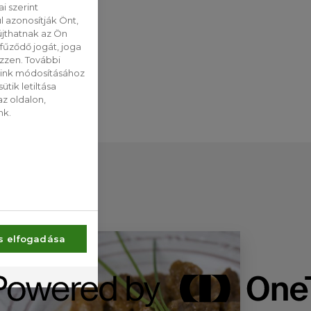
i szerint
 azonosítják Önt,
jthatnak az Ön
fűződő jogát, joga
ezzen. További
saink módosításához
tik letiltása
z oldalon,
nk.
s elfogadása