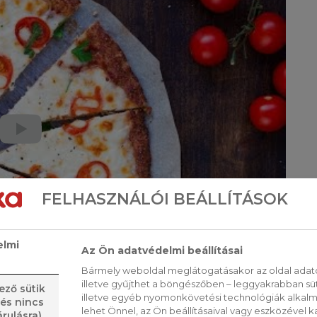
FELHASZNÁLÓI BEÁLLÍTÁSOK
elmi
Az Ön adatvédelmi beállításai
Bármely weboldal meglátogatásakor az oldal adato
illetve gyűjthet a böngészőben – leggyakrabban sü
ező sütik
illetve egyéb nyomonkövetési technológiák alkalma
 és nincs
lehet Önnel, az Ön beállításaival vagy eszközével k
rulásra)