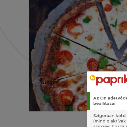
Az Ön adatvéd
beállításai
Szigorúan kötel
(mindig aktívak
szükség hozzájá