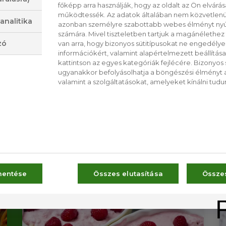
rnatíva a hagyományos pizzára, mindenféle
főképp arra használják, hogy az oldalt az Ön elvárása
működtessék. Az adatok általában nem közvetlenül
analitika
azonban személyre szabottabb webes élményt nyú
számára. Mivel tiszteletben tartjuk a magánélethez 
zó
van arra, hogy bizonyos sütitípusokat ne engedély
információkért, valamint alapértelmezett beállítá
kattintson az egyes kategóriák fejlécére. Bizonyos sü
ugyanakkor befolyásolhatja a böngészési élményt a
valamint a szolgáltatásokat, amelyeket kínálni tudu
CS
RO
DEÓK
mentése
Összes elutasítása
Össze