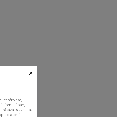
kat tárolhat,
tik formájában,
zásával is. Az adat
apcsolatos és