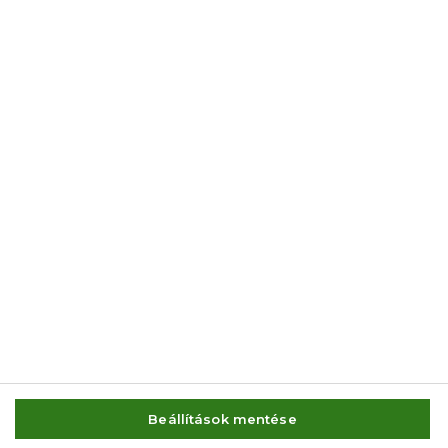
© 2014-2026 AMC Global Media Inc. Minden jog fenntartva.
Beállítások mentése
IMPRESSZUM