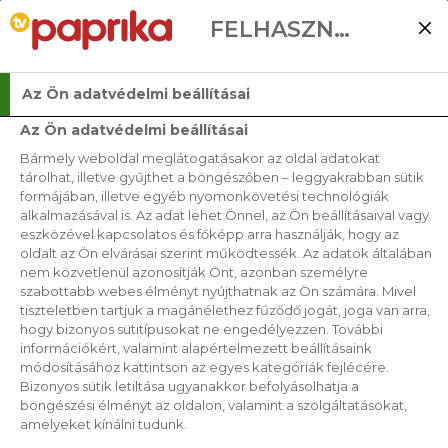
FELHASZNÁLÓI BEÁLLÍTÁSOK
Az Ön adatvédelmi beállításai
Az Ön adatvédelmi beállításai
Bármely weboldal meglátogatásakor az oldal adatokat
VÉGRE ITT A
tárolhat, illetve gyűjthet a böngészőben – leggyakrabban sütik
formájában, illetve egyéb nyomonkövetési technológiák
DINNYESZEZON!
alkalmazásával is. Az adat lehet Önnel, az Ön beállításaival vagy
eszközével kapcsolatos és főképp arra használják, hogy az
oldalt az Ön elvárásai szerint működtessék. Az adatok általában
2019. 02. 14.
nem közvetlenül azonosítják Önt, azonban személyre
szabottabb webes élményt nyújthatnak az Ön számára. Mivel
tiszteletben tartjuk a magánélethez fűződő jogát, joga van arra,
Ezeket a trükköket érdemes kipróbálni
hogy bizonyos sütitípusokat ne engedélyezzen. További
görögdinnyével.
információkért, valamint alapértelmezett beállításaink
módosításához kattintson az egyes kategóriák fejlécére.
Bizonyos sütik letiltása ugyanakkor befolyásolhatja a
böngészési élményt az oldalon, valamint a szolgáltatásokat,
amelyeket kínálni tudunk.