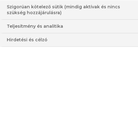
Szigorúan kötelező sütik (mindig aktívak és nincs
szükség hozzájárulásra)
Teljesítmény és analitika
Hirdetési és célzó
VISSZA A LISTÁRA
HASONLÓ VIDEÓK