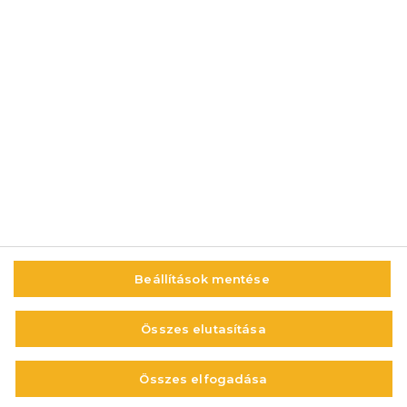
© 2014-2026 AMC Global Media Inc. Minden jog fenntartva.
Beállítások mentése
IMPRESSZUM
FELHASZNÁLÁSI FELTÉTELEK
Összes elutasítása
VISSZAÉLÉS-BEJELENTÉS
ADATVÉDELEM ÉS ADATKEZELÉS
Összes elfogadása
KAPCSOLAT