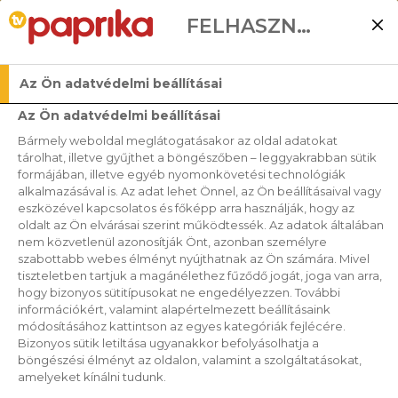
FELHASZNÁLÓI BEÁLLÍTÁSOK
Az Ön adatvédelmi beállításai
RECEPTEK A
Az Ön adatvédelmi beállításai
CSONTRITKULÁS ELLEN
Bármely weboldal meglátogatásakor az oldal adatokat
tárolhat, illetve gyűjthet a böngészőben – leggyakrabban sütik
formájában, illetve egyéb nyomonkövetési technológiák
alkalmazásával is. Az adat lehet Önnel, az Ön beállításaival vagy
2019. 02. 14.
eszközével kapcsolatos és főképp arra használják, hogy az
oldalt az Ön elvárásai szerint működtessék. Az adatok általában
Ilike egy igazi fitt nagyi, egész nap jön-
nem közvetlenül azonosítják Önt, azonban személyre
szabottabb webes élményt nyújthatnak az Ön számára. Mivel
megy-tüsténkedik, nem az a klasszikus
tiszteletben tartjuk a magánélethez fűződő jogát, joga van arra,
pulóverkötő típus. A sport számára nem
hogy bizonyos sütitípusokat ne engedélyezzen. További
információkért, valamint alapértelmezett beállításaink
merül ki a virágok locsolásában vagy a
módosításához kattintson az egyes kategóriák fejlécére.
Bizonyos sütik letiltása ugyanakkor befolyásolhatja a
vasaló emelgetésében, szeret biciklizni, és
böngészési élményt az oldalon, valamint a szolgáltatásokat,
ha az idő engedi nagyokat sétálni a közeli
amelyeket kínálni tudunk.