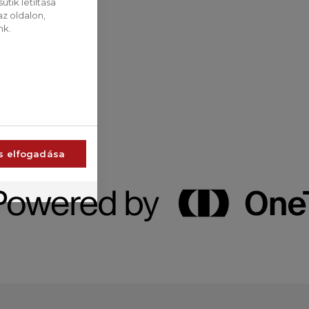
tik letiltása
z oldalon,
nk.
s elfogadása