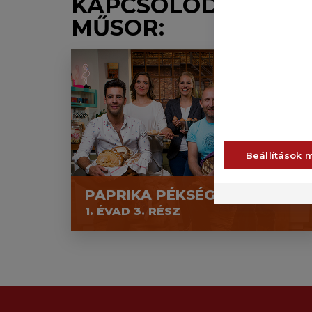
KAPCSOLÓDÓ
MŰSOR:
Beállítások 
PAPRIKA PÉKSÉG
1. ÉVAD 3. RÉSZ