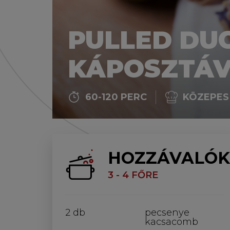
PULLED DU
KÁPOSZTÁ
60-120 PERC
KÖZEPES
HOZZÁVALÓK
3 - 4 FŐRE
2 db
pecsenye
kacsacomb