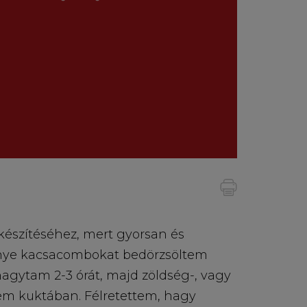
készítéséhez, mert gyorsan és
enye kacsacombokat bedörzsöltem
 hagytam 2-3 órát, majd zöldség-, vagy
tem kuktában. Félretettem, hagy