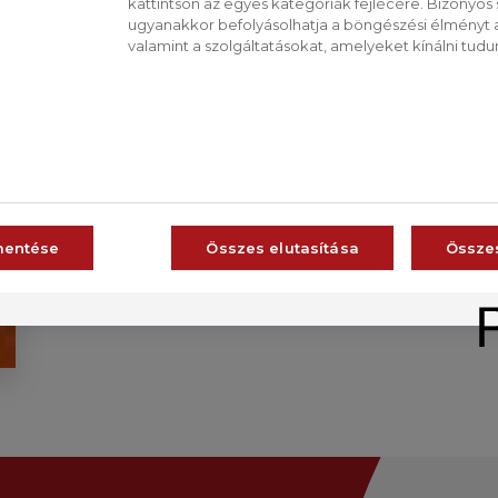
kattintson az egyes kategóriák fejlécére. Bizonyos sü
ugyanakkor befolyásolhatja a böngészési élményt a
valamint a szolgáltatásokat, amelyeket kínálni tudu
CS
RO
mentése
Összes elutasítása
Össze