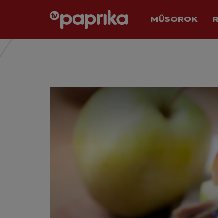
MŰSOROK