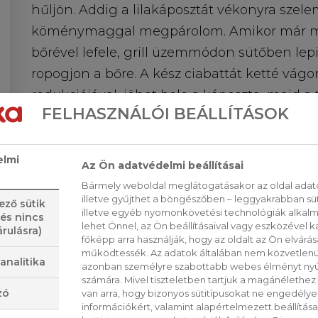
hűljön. Addig a lilakáposztát vékonyra szelem
köménymaggal megpárolom. Amikor már maj
bőrével lefele, grill üzemmódon sütőben le
ropogjon a bőre. A kész ciabattát ketté v
redukciójával, jöhet bele a káposzta, majd a
FELHASZNÁLÓI BEÁLLÍTÁSOK
elmi
Az Ön adatvédelmi beállításai
Bármely weboldal meglátogatásakor az oldal adato
VISSZA A LISTÁRA
illetve gyűjthet a böngészőben – leggyakrabban sü
ező sütik
illetve egyéb nyomonkövetési technológiák alkalma
 és nincs
lehet Önnel, az Ön beállításaival vagy eszközével k
rulásra)
főképp arra használják, hogy az oldalt az Ön elvárása
működtessék. Az adatok általában nem közvetlenül
analitika
azonban személyre szabottabb webes élményt nyú
számára. Mivel tiszteletben tartjuk a magánélethez 
zó
van arra, hogy bizonyos sütitípusokat ne engedély
információkért, valamint alapértelmezett beállítá