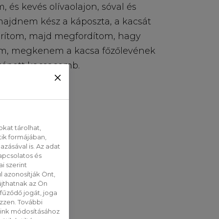
, és kevés olívaolajon, sóval és
dnem kész a káposzta, a kacsát
pirítom, majd megfordítom, hagy
ágom, megkenem a kacsa főzőlevének
 tépett kacsacomb.
kat tárolhat,
tik formájában,
zásával is. Az adat
apcsolatos és
i szerint
 azonosítják Önt,
jthatnak az Ön
fűződő jogát, joga
ezzen. További
saink módosításához