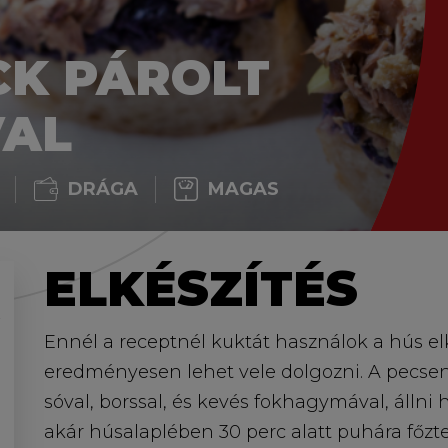
CK PÁROLT
VAL
DRÁGA
MAGAS
ELKÉSZÍTÉS
Ennél a receptnél kuktát használok a hús el
eredményesen lehet vele dolgozni. A pecs
sóval, borssal, és kevés fokhagymával, állni
akár húsalaplében 30 perc alatt puhára főz