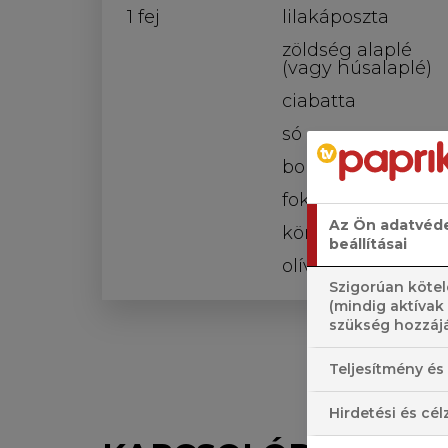
1 fej
lilakáposzta
zöldség alaplé
(vagy húsalaplé)
ciabatta
só
bors
fokhagyma
Az Ön adatvéd
köménymag
beállításai
olívaolaj
Szigorúan kötel
(mindig aktívak
szükség hozzájá
Teljesítmény és 
Hirdetési és cél