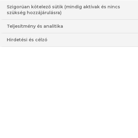
Szigorúan kötelező sütik (mindig aktívak és nincs
RIB EYE STEAK
szükség hozzájárulásra)
ZELLERPÜRÉVEL
Teljesítmény és analitika
60-120 PERC
KÖZEPES
Hirdetési és célzó
DRÁGA
ÁTLAGOS
HOZZÁVALÓK
3 - 4 FŐRE