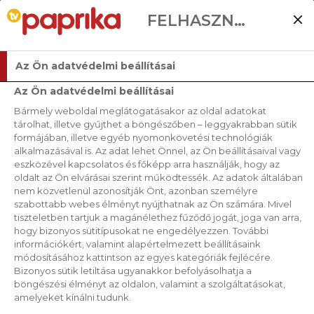
FELHASZNÁLÓI BEÁLLÍTÁSOK
Az Ön adatvédelmi beállításai
Az Ön adatvédelmi beállításai
Bármely weboldal meglátogatásakor az oldal adatokat
tárolhat, illetve gyűjthet a böngészőben – leggyakrabban sütik
formájában, illetve egyéb nyomonkövetési technológiák
alkalmazásával is. Az adat lehet Önnel, az Ön beállításaival vagy
eszközével kapcsolatos és főképp arra használják, hogy az
oldalt az Ön elvárásai szerint működtessék. Az adatok általában
nem közvetlenül azonosítják Önt, azonban személyre
szabottabb webes élményt nyújthatnak az Ön számára. Mivel
tiszteletben tartjuk a magánélethez fűződő jogát, joga van arra,
hogy bizonyos sütitípusokat ne engedélyezzen. További
információkért, valamint alapértelmezett beállításaink
módosításához kattintson az egyes kategóriák fejlécére.
Bizonyos sütik letiltása ugyanakkor befolyásolhatja a
böngészési élményt az oldalon, valamint a szolgáltatásokat,
amelyeket kínálni tudunk.