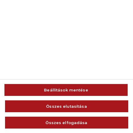
© 2014-2026 AMC Global Media Inc. Minden jog fenntartva.
Beállítások mentése
IMPRESSZUM
FELHASZNÁLÁSI FELTÉTELEK
Összes elutasítása
VISSZAÉLÉS-BEJELENTÉS
ADATVÉDELEM ÉS ADATKEZELÉS
Összes elfogadása
KAPCSOLAT