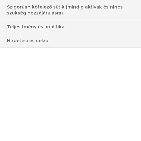
SAVANYÍTOTT
Szigorúan kötelező sütik (mindig aktívak és nincs
MEDVEHAGYMÁVAL ÉS
szükség hozzájárulásra)
BODZÁVAL
Teljesítmény és analitika
30-60 PERC
KÖNNYŰ
Hirdetési és célzó
KÖZEPES
ALACSONY
HOZZÁVALÓK
3 - 4 FŐRE