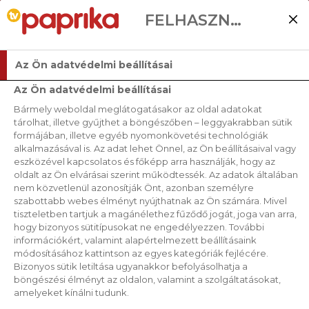
FELHASZNÁLÓI BEÁLLÍTÁSOK
Az Ön adatvédelmi beállításai
Az Ön adatvédelmi beállításai
Bármely weboldal meglátogatásakor az oldal adatokat
tárolhat, illetve gyűjthet a böngészőben – leggyakrabban sütik
formájában, illetve egyéb nyomonkövetési technológiák
alkalmazásával is. Az adat lehet Önnel, az Ön beállításaival vagy
eszközével kapcsolatos és főképp arra használják, hogy az
oldalt az Ön elvárásai szerint működtessék. Az adatok általában
nem közvetlenül azonosítják Önt, azonban személyre
szabottabb webes élményt nyújthatnak az Ön számára. Mivel
tiszteletben tartjuk a magánélethez fűződő jogát, joga van arra,
hogy bizonyos sütitípusokat ne engedélyezzen. További
információkért, valamint alapértelmezett beállításaink
módosításához kattintson az egyes kategóriák fejlécére.
FASZÉNEN GRILLEZETT
Bizonyos sütik letiltása ugyanakkor befolyásolhatja a
böngészési élményt az oldalon, valamint a szolgáltatásokat,
LANGYOS GOMBASALÁTA
amelyeket kínálni tudunk.