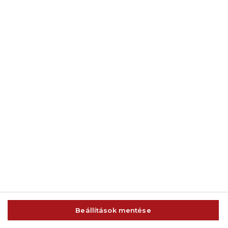
© 2014-2026 AMC Global Media Inc. Minden jog fenntartva.
Beállítások mentése
IMPRESSZUM