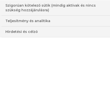
Szigorúan kötelező sütik (mindig aktívak és nincs
szükség hozzájárulásra)
Teljesítmény és analitika
SALMOREJO – ANDALÚZ
Hirdetési és célzó
PARADICSOM GAZPACHO
HOZZÁVALÓK