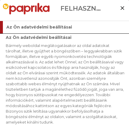
FELHASZNÁLÓI BEÁLLÍTÁSOK
Az Ön adatvédelmi beállításai
Az Ön adatvédelmi beállításai
Bármely weboldal meglátogatásakor az oldal adatokat
tárolhat, illetve gyűjthet a böngészőben – leggyakrabban sütik
formájában, illetve egyéb nyomonkövetési technológiák
alkalmazásával is. Az adat lehet Önnel, az Ön beállításaival vagy
eszközével kapcsolatos és főképp arra használják, hogy az
oldalt az Ön elvárásai szerint működtessék. Az adatok általában
nem közvetlenül azonosítják Önt, azonban személyre
szabottabb webes élményt nyújthatnak az Ön számára. Mivel
tiszteletben tartjuk a magánélethez fűződő jogát, joga van arra,
hogy bizonyos sütitípusokat ne engedélyezzen. További
információkért, valamint alapértelmezett beállításaink
módosításához kattintson az egyes kategóriák fejlécére.
Bizonyos sütik letiltása ugyanakkor befolyásolhatja a
böngészési élményt az oldalon, valamint a szolgáltatásokat,
amelyeket kínálni tudunk.