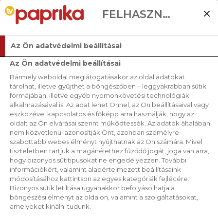
FELHASZNÁLÓI BEÁLLÍTÁSOK
Az Ön adatvédelmi beállításai
Az Ön adatvédelmi beállításai
Bármely weboldal meglátogatásakor az oldal adatokat
RECEPTJEINK
tárolhat, illetve gyűjthet a böngészőben – leggyakrabban sütik
formájában, illetve egyéb nyomonkövetési technológiák
alkalmazásával is. Az adat lehet Önnel, az Ön beállításaival vagy
RENDEZÉS
eszközével kapcsolatos és főképp arra használják, hogy az
oldalt az Ön elvárásai szerint működtessék. Az adatok általában
nem közvetlenül azonosítják Önt, azonban személyre
szabottabb webes élményt nyújthatnak az Ön számára. Mivel
SZŰRŐK
tiszteletben tartjuk a magánélethez fűződő jogát, joga van arra,
hogy bizonyos sütitípusokat ne engedélyezzen. További
információkért, valamint alapértelmezett beállításaink
módosításához kattintson az egyes kategóriák fejlécére.
Bizonyos sütik letiltása ugyanakkor befolyásolhatja a
böngészési élményt az oldalon, valamint a szolgáltatásokat,
amelyeket kínálni tudunk.