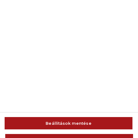
© 2014-2026 AMC Global Media Inc. Minden jog fenntartva.
Beállítások mentése
IMPRESSZUM
FELHASZNÁLÁSI FELTÉTELEK