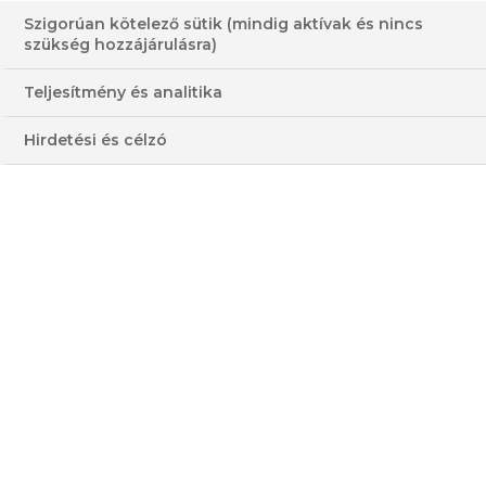
Szigorúan kötelező sütik (mindig aktívak és nincs
szükség hozzájárulásra)
Teljesítmény és analitika
Hirdetési és célzó
CSICSERIBORSÓ SALÁTA
FOCACCIA PARADICSOMKRÉMMEL